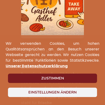
Wir verwenden Cookies, um hohen
Qualitätsansprüchen an den Besuch unserer
UNSER EVENT BESUCHEN
Webseite gerecht zu werden. Wir nutzen Cookies
Gasthof Adler
für bestimmte Funktionen sowie Statistikzwecke.
Unserer Datenschutzerklärung
Berkheim –
bayrisch‑schwäbische
ZUSTIMMEN
Küche, eine Neuheit auf
Lieferando im Illertal
EINSTELLUNGEN ÄNDERN
Der
Gasthof Adler Berkheim
steht für
frische